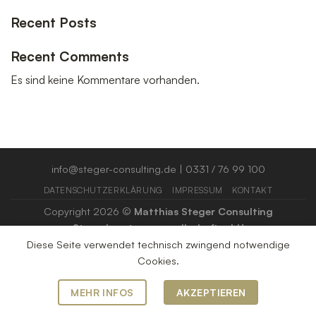
Recent Posts
Recent Comments
Es sind keine Kommentare vorhanden.
info@steger-consulting.de
| 0331 / 76 99 100
DATENSCHUTZERKLÄRUNG
IMPRESSUM
KONTAKT
Copyright 2026 ©
Matthias Steger Consulting
Steuerberatungsgesellschaft mbH
Diese Seite verwendet technisch zwingend notwendige
Cookies.
MEHR INFOS
AKZEPTIEREN