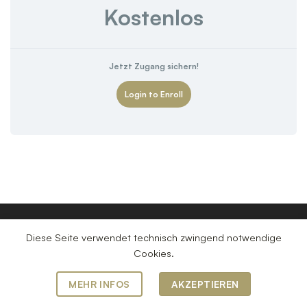
Kostenlos
Jetzt Zugang sichern!
Login to Enroll
info@steger-consulting.de
| 0331 / 76 99 100
Diese Seite verwendet technisch zwingend notwendige
DATENSCHUTZERKLÄRUNG
IMPRESSUM
KONTAKT
Cookies.
Copyright 2026 ©
Matthias Steger Consulting
Steuerberatungsgesellschaft mbH
MEHR INFOS
AKZEPTIEREN